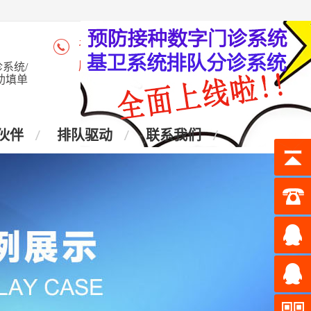
咨询热线：4006-028-965
座 机：028-87438905
系统/
助填单
伙伴
排队驱动
联系我们