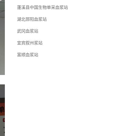
蓬溪县中国生物单采血浆站
湖北郧阳血浆站
武冈血浆站
宜宾叙州浆站
富顺血浆站