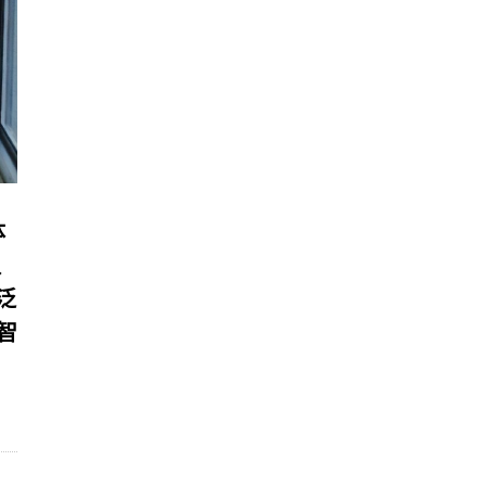
体
队
泛
智