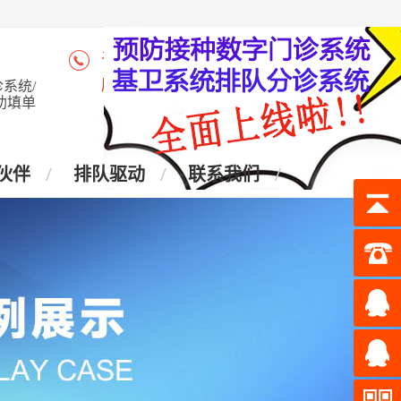
咨询热线：4006-028-965
座 机：028-87438905
系统/
助填单
伙伴
排队驱动
联系我们