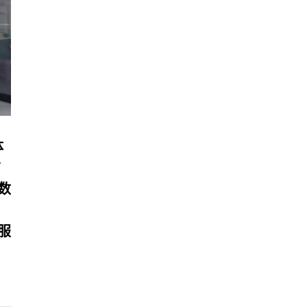
体
布
数
服