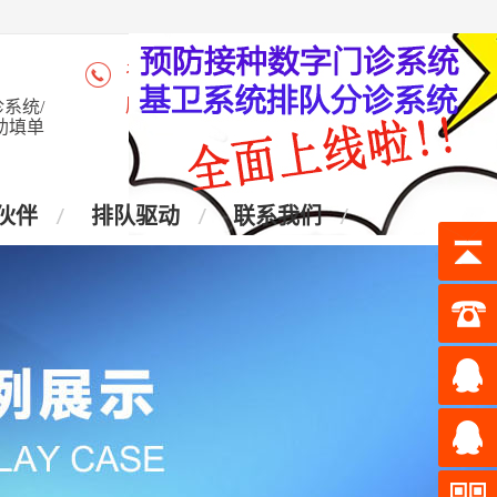
咨询热线：4006-028-965
座 机：028-87438905
系统/
助填单
伙伴
排队驱动
联系我们