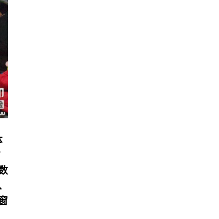
体
布
数
、
窗