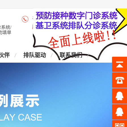
咨询热线：4006-028-965
座 机：028-87438905
系统/
助填单
伙伴
排队驱动
联系我们