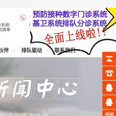
咨询热线：4006-028-965
座 机：028-87438905
系统/
助填单
伙伴
排队驱动
联系我们