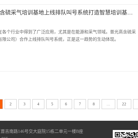
智能化培训新风潮：普光高含硫采气培训基地上线排队叫号系统打造智慧培训基地。
在各个行业中得到了广泛应用，尤其是在能源和采气领域。普光高含硫采
有限公司）合作上线排队叫号系统，正是这一趋势的生动体现。
2
3
4
5
6
7
8
...
22
晋吉南路146号交大庭院15栋二单元一楼B座