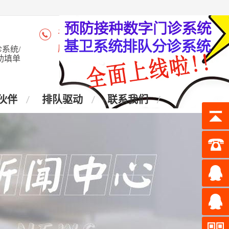
咨询热线：4006-028-965
座 机：028-87438905
系统/
助填单
伙伴
排队驱动
联系我们