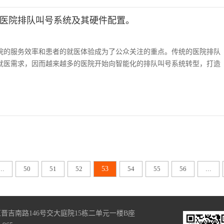
医院排队叫号系统及其硬件配置。
院的服务效率和患者的就医体验成为了公众关注的重点。传统的医院排队
就医需求，因而越来越多的医院开始向智能化的排队叫号系统转型，打造
...
50
51
52
53
54
55
56
...
晋吉南路146号交大庭院15栋二单元一楼B座