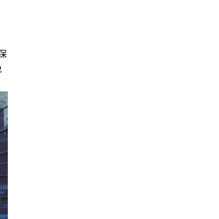
，
保
免