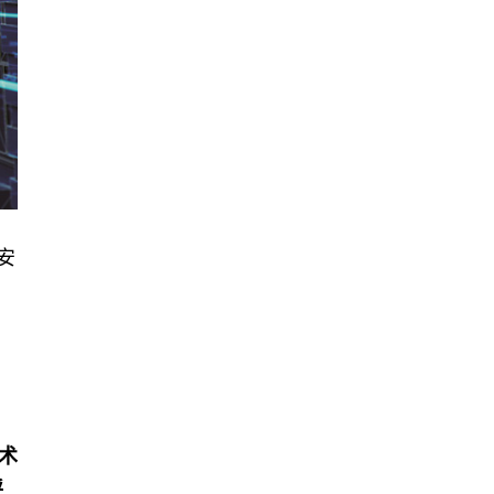
安
技术
呼