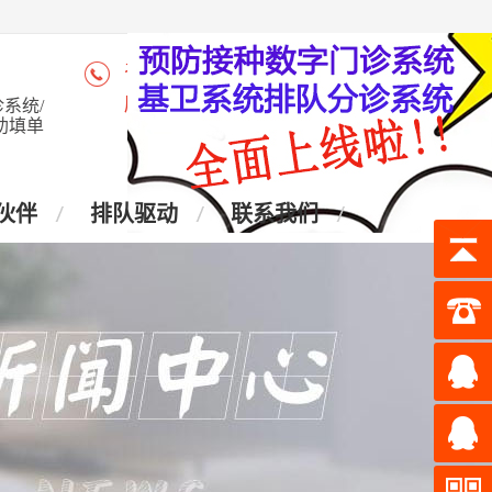
咨询热线：4006-028-965
座 机：028-87438905
系统/
助填单
伙伴
排队驱动
联系我们