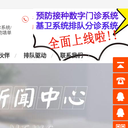
咨询热线：4006-028-965
座 机：028-87438905
系统/
助填单
伙伴
排队驱动
联系我们