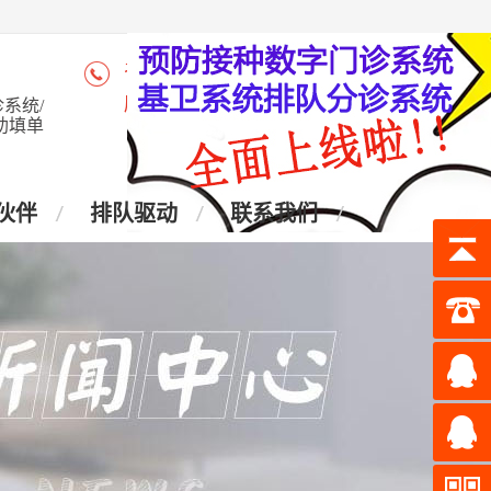
咨询热线：4006-028-965
座 机：028-87438905
系统/
助填单
伙伴
排队驱动
联系我们