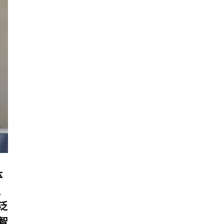
体
队
泛
智