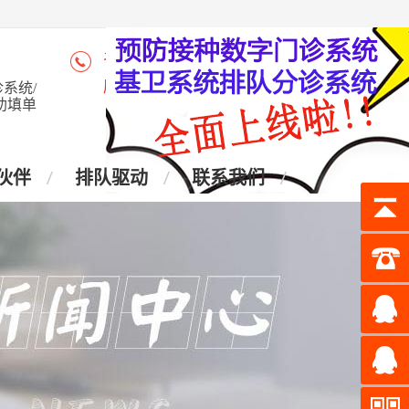
咨询热线：4006-028-965
座 机：028-87438905
系统/
助填单
伙伴
排队驱动
联系我们