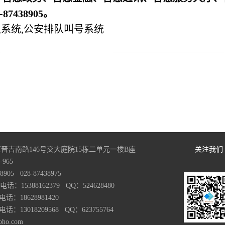
438905。
队系统,公安排队叫号系统
晋吉南路146号交大庭院15栋二单元一楼B座
关注我们
965
05 028-87438975
15388162379 QQ：524628480
628981420
18209568 QQ：623755764
oho.com