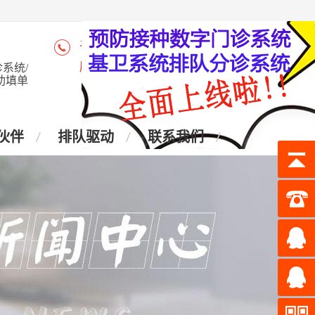
咨询热线：4006-028-965
座 机：028-87438905
系统/
助填单
伙伴
排队驱动
联系我们