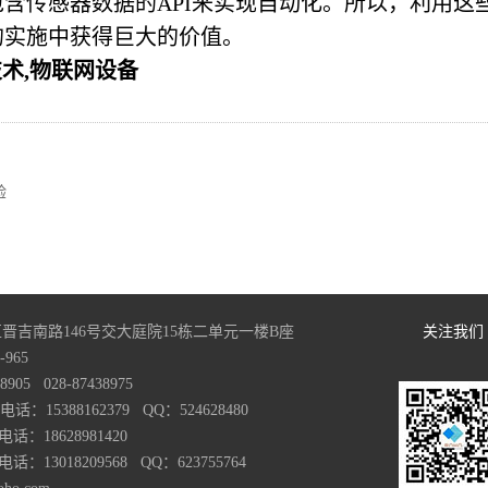
含传感器数据的API来实现自动化。所以，利用这
的实施中获得巨大的价值。
术,物联网设备
验
晋吉南路146号交大庭院15栋二单元一楼B座
关注我们
965
05 028-87438975
15388162379 QQ：524628480
628981420
18209568 QQ：623755764