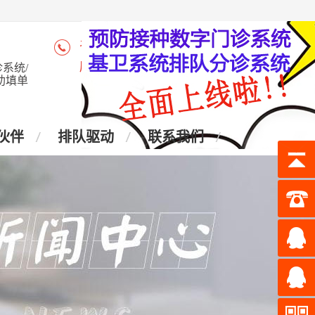
咨询热线：4006-028-965
座 机：028-87438905
系统/
助填单
伙伴
排队驱动
联系我们