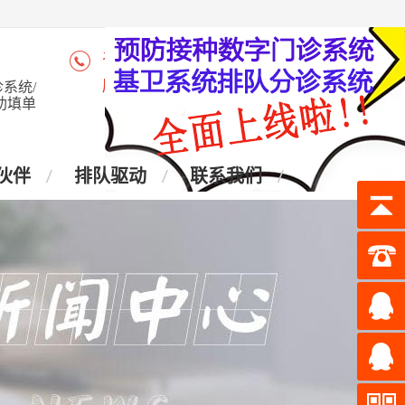
咨询热线：4006-028-965
座 机：028-87438905
系统/
助填单
伙伴
排队驱动
联系我们