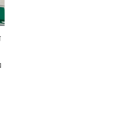
可
和
、