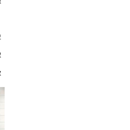
做
应
取
效