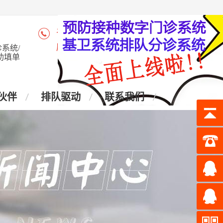
咨询热线：4006-028-965
座 机：028-87438905
系统/
助填单
伙伴
排队驱动
联系我们