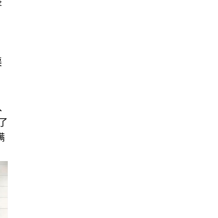
整
渠
入
了
满