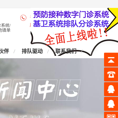
咨询热线：4006-028-965
座 机：028-87438905
系统/
助填单
伙伴
排队驱动
联系我们