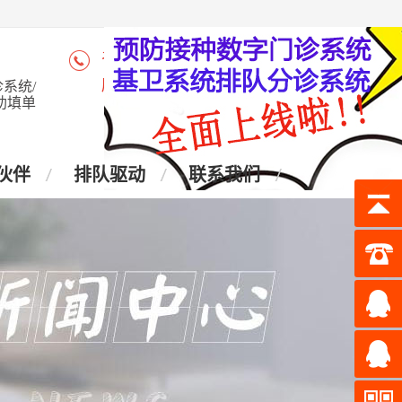
咨询热线：4006-028-965
座 机：028-87438905
系统/
助填单
伙伴
排队驱动
联系我们