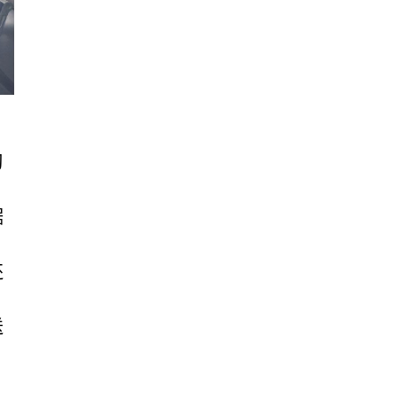
习
据
还
送