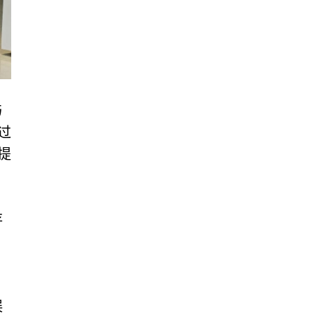
与
过
提
存
，
误