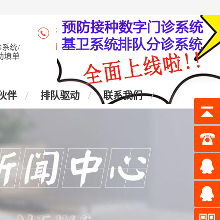
咨询热线：4006-028-965
座 机：028-87438905
系统/
助填单
伙伴
排队驱动
联系我们