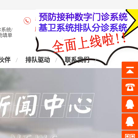
咨询热线：4006-028-965
座 机：028-87438905
系统/
助填单
伙伴
排队驱动
联系我们