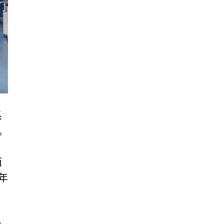
系
。
而
年