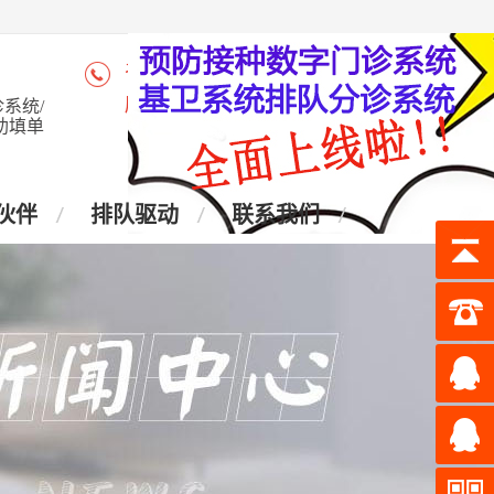
咨询热线：4006-028-965
座 机：028-87438905
系统/
助填单
伙伴
排队驱动
联系我们