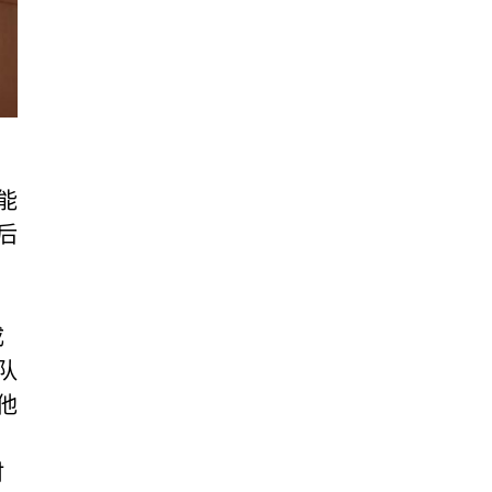
能
后
成
队
他
时