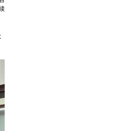
合
续
大