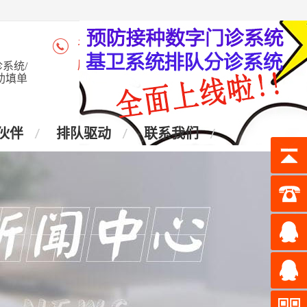
咨询热线：4006-028-965
座 机：028-87438905
系统/
助填单
伙伴
排队驱动
联系我们