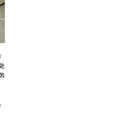
作
处
务
具