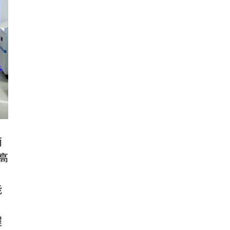
两
高
能
握