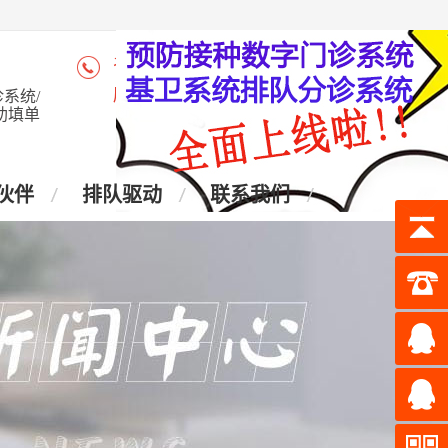
咨询热线：4006-028-965
座 机：028-87438905
系统/
助填单
伙伴
排队驱动
联系我们