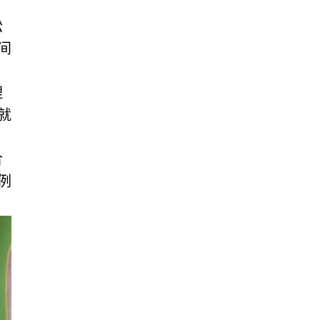
松
间
理
就
合
例