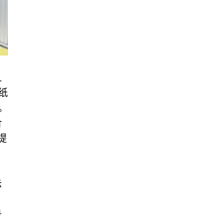
且
纸
。
合
提
示
号