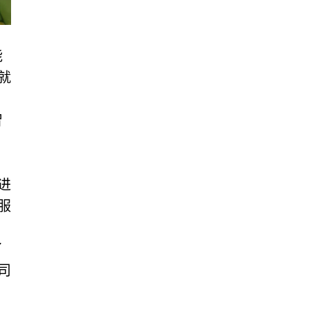
能
就
智
进
服
了
司