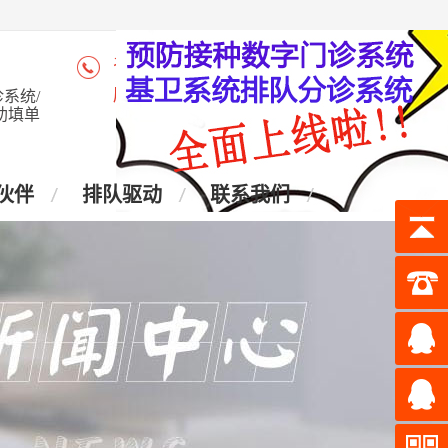
咨询热线：4006-028-965
座 机：028-87438905
系统/
助填单
伙伴
排队驱动
联系我们