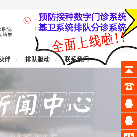
咨询热线：4006-028-965
座 机：028-87438905
系统/
助填单
伙伴
排队驱动
联系我们