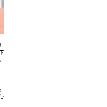
的
下
，
统
使