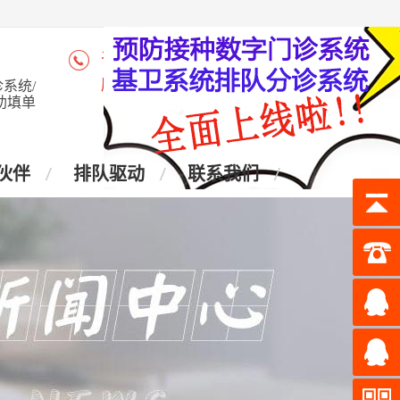
咨询热线：4006-028-965
座 机：028-87438905
系统/
助填单
伙伴
排队驱动
联系我们