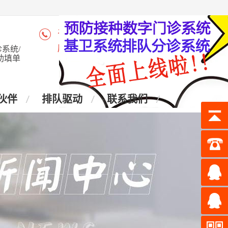
咨询热线：4006-028-965
座 机：028-87438905
系统/
助填单
伙伴
排队驱动
联系我们