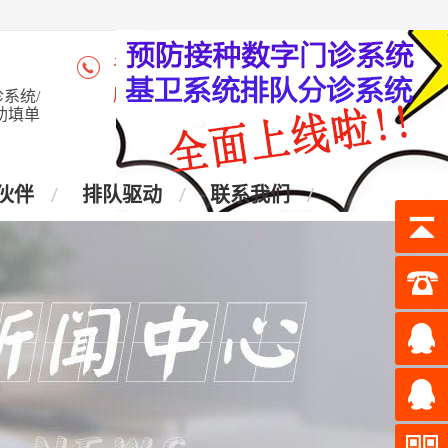
咨询热线：4006-028-965
座 机：028-87438905
系统/
助填单
伙伴
排队驱动
联系我们