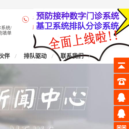
咨询热线：4006-028-965
座 机：028-87438905
系统/
助填单
伙伴
排队驱动
联系我们