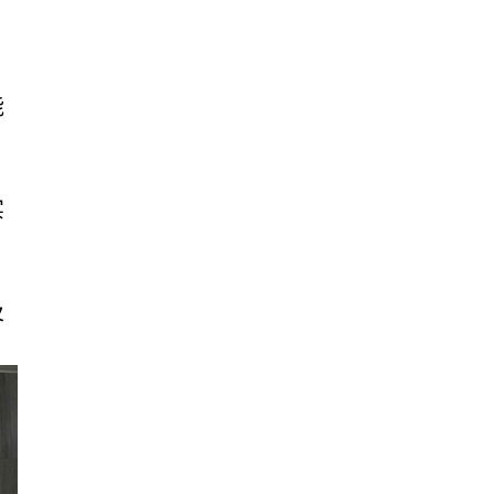
能
实
及