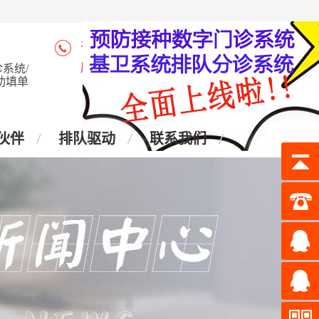
咨询热线：4006-028-965
座 机：028-87438905
系统/
助填单
伙伴
排队驱动
联系我们