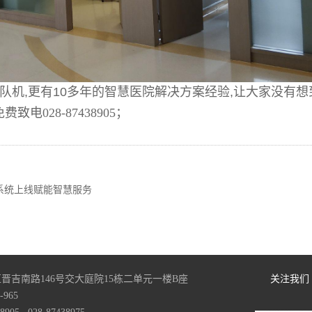
队机
,
更有
10
多年的智慧医院解决方案经验
,
让大家没有想
费致电028-87438905；
系统上线赋能智慧服务
晋吉南路146号交大庭院15栋二单元一楼B座
关注我们
965