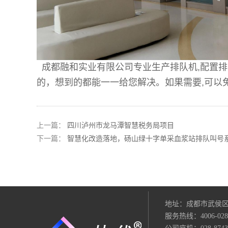
成都融和实业有限公司专业生产排队机
,
配置排
的，想到的都能一一给您解决。如果需要
,
可以免
上一篇：
四川泸州市龙马潭智慧税务局项目
下一篇：
智慧化改造落地，砀山绿十字单采血浆站排队叫号
地址：成都市武侯区
服务热线：4006-028-