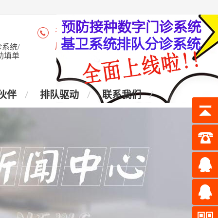
咨询热线：4006-028-965
座 机：028-87438905
系统/
助填单
伙伴
排队驱动
联系我们