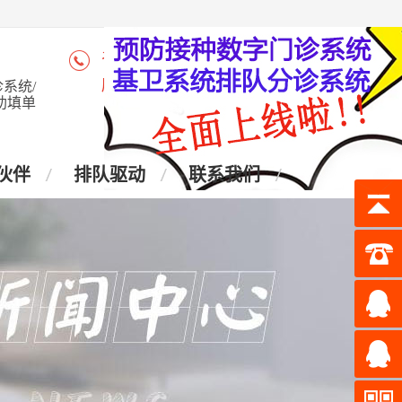
咨询热线：4006-028-965
座 机：028-87438905
系统/
助填单
伙伴
排队驱动
联系我们