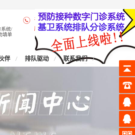
咨询热线：4006-028-965
座 机：028-87438905
系统/
助填单
伙伴
排队驱动
联系我们