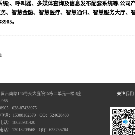
系统)、呼叫器、多媒体查询及信息发布配套系统等,公司
政务、智慧金融、智慧医疗、智慧通讯、智慧服务大厅、
8905。
验
晋吉南路146号交大庭院15栋二单元一楼B座
关注我们
965
05 028-87438975
15388162379 QQ：524628480
628981420
18209568 QQ：623755764