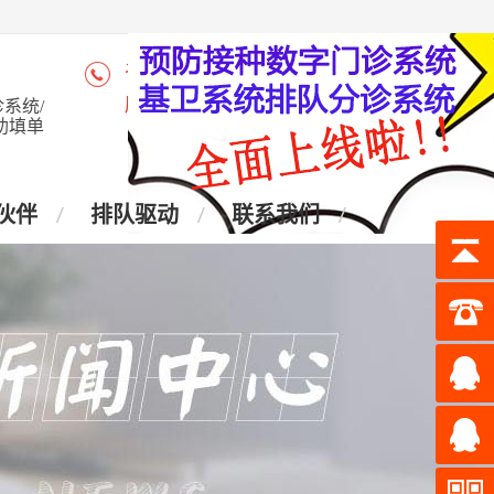
咨询热线：4006-028-965
座 机：028-87438905
系统/
助填单
伙伴
排队驱动
联系我们