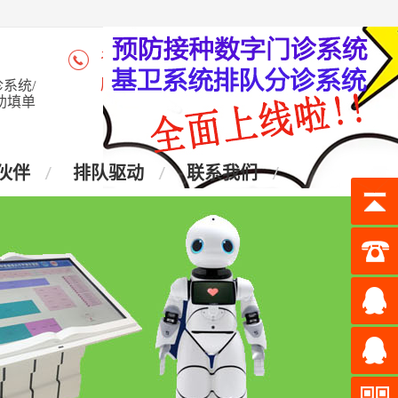
咨询热线：4006-028-965
座 机：028-87438905
系统/
助填单
伙伴
排队驱动
联系我们