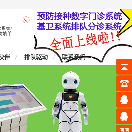
咨询热线：4006-028-965
座 机：028-87438905
系统/
助填单
伙伴
排队驱动
联系我们